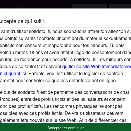
favorite_border
rcher
S'inscrire
ccepte ce qui suit :
Description
vant d'utiliser soifdetoi.fr, nous souhaitons attirer ton attention s
es points suivants : soifdetoi.fr contient du matériel sexuellemen
N'a pas encore saisi de description
xplicite non censuré et inapproprié pour les mineurs. Tu dois
Cherche
voir au moins 18 ans et avoir atteint l'âge de consentement dan
on lieu de résidence pour accéder à soifdetoi.fr. Les mineurs son
N'a spécifié aucune préférence
xclus de soifdetoi.fr et doivent
quitter ce site Web immédiateme
n cliquant ici.
Parents, veuillez utiliser le logiciel de contrôle
arental pour contrôler ce que vos enfants voient en ligne.
e but de soifdetoi.fr est de permettre des conversations de chat
érotiques) entre des profils fictifs et des utilisateurs et contient
onc des profils fictifs. Les rencontres physiques ne sont pas
ossibles avec ces profils fictifs. De vrais utilisateurs peuvent
galement être trouvés sur le site Web. Afin de différencier ces
tilisateurs, consulte la
FAQ
.
Accepter et continuer