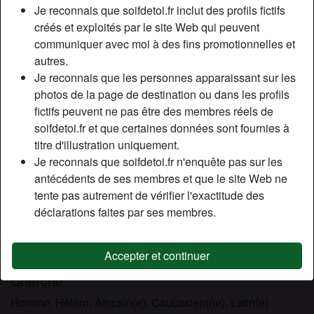
Relation:
Célibataire
Je reconnais que soifdetoi.fr inclut des profils fictifs
Couleur des cheveux:
Blonde
créés et exploités par le site Web qui peuvent
communiquer avec moi à des fins promotionnelles et
Couleur des yeux:
Bleu
autres.
Taille:
169 cm
Je reconnais que les personnes apparaissant sur les
Épilé(e):
Oui
photos de la page de destination ou dans les profils
Fumeur(euse):
À l'occasion
fictifs peuvent ne pas être des membres réels de
soifdetoi.fr et que certaines données sont fournies à
Description
person_pin
titre d'illustration uniquement.
Je reconnais que soifdetoi.fr n'enquête pas sur les
Je suis enseignante et je ne veux pas que quelqu’un de
antécédents de ses membres et que le site Web ne
mon entourage apprenne que je suis une femme cougar et
tente pas autrement de vérifier l'exactitude des
que je fais des plans cul avec un des hommes bien plus
déclarations faites par ses membres.
jeunes que moi, j’espère pouvoir compter sur votre entière
discrétion ! N’hésitez pas à venir papoter avec moi sur le
tchat
Accepter et continuer
Cherche
Homme, Hétéro, Africain(e), Caucasien(ne), Latin(e)