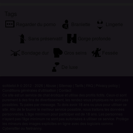
Tags
Regarder du porno
Branlette
Lingerie
Sans préservatif
Gorge profonde
Bondage dur
Gros seins
Fessée
De luxe
soifdetoi.fr © 2012 - 2026
|
Abuse
|
Sitemap
|
Tarifs
|
FAQ
|
Privacy policy
|
Conditions générales d'utilisation
|
Contact
Ce site est un service de chat érotique et utilise des profils fictifs. Ceux-ci sont
purement à des fins de divertissement, les rendez-vous physiques ne sont pas
possibles. Tu paies par message. Tu dois avoir 18 ans ou plus pour utiliser ce
site. Afin de te fournir le meilleur service possible, nous traitons tes données
personnelles. L'âge minimum pour participer est de 18 ans. Les personnes
n'ayant pas l'âge minimum ne sont pas autorisées à utiliser ce service. Protège
les mineurs des images explicites en ligne avec des logiciels comme
Cybersitter ou Netnanny.