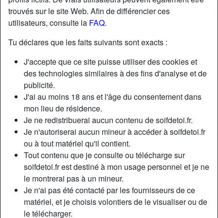
trouvés sur le site Web. Afin de différencier ces
utilisateurs, consulte la
FAQ
.
Tu déclares que les faits suivants sont exacts :
J'accepte que ce site puisse utiliser des cookies et
des technologies similaires à des fins d'analyse et de
publicité.
J'ai au moins 18 ans et l'âge du consentement dans
mon lieu de résidence.
Je ne redistribuerai aucun contenu de soifdetoi.fr.
Je n'autoriserai aucun mineur à accéder à soifdetoi.fr
ou à tout matériel qu'il contient.
Nickname:
ScoopMe
Tout contenu que je consulte ou télécharge sur
Âge:
40
soifdetoi.fr est destiné à mon usage personnel et je ne
Pays:
France
le montrerai pas à un mineur.
Département:
Vienne
Je n'ai pas été contacté par les fournisseurs de ce
Sexe:
Femme
matériel, et je choisis volontiers de le visualiser ou de
Sexualité:
Hétéro
le télécharger.