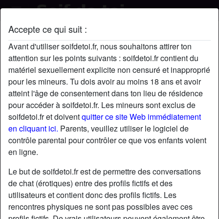
Accepte ce qui suit :
ScoopMe's profil
Avant d'utiliser soifdetoi.fr, nous souhaitons attirer ton
attention sur les points suivants : soifdetoi.fr contient du
matériel sexuellement explicite non censuré et inapproprié
pour les mineurs. Tu dois avoir au moins 18 ans et avoir
atteint l'âge de consentement dans ton lieu de résidence
pour accéder à soifdetoi.fr. Les mineurs sont exclus de
soifdetoi.fr et doivent
quitter ce site Web immédiatement
en cliquant ici.
Parents, veuillez utiliser le logiciel de
contrôle parental pour contrôler ce que vos enfants voient
en ligne.
Le but de soifdetoi.fr est de permettre des conversations
de chat (érotiques) entre des profils fictifs et des
utilisateurs et contient donc des profils fictifs. Les
rencontres physiques ne sont pas possibles avec ces
star
chat
Ajouter
Discuter !
profils fictifs. De vrais utilisateurs peuvent également être