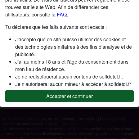
trouvés sur le site Web. Afin de différencier ces
utilisateurs, consulte la
FAQ
.
Nickname:
Kiko
Âge:
26
Tu déclares que les faits suivants sont exacts :
Pays:
France
J'accepte que ce site puisse utiliser des cookies et
Département:
Val-de-Marne
des technologies similaires à des fins d'analyse et de
Sexe:
Homme
publicité.
J'ai au moins 18 ans et l'âge du consentement dans
Description
mon lieu de résidence.
Je ne redistribuerai aucun contenu de soifdetoi.fr.
N'a pas encore saisi de description
Je n'autoriserai aucun mineur à accéder à soifdetoi.fr
Cherche
ou à tout matériel qu'il contient.
Accepter et continuer
Tout contenu que je consulte ou télécharge sur
N'a spécifié aucune préférence
soifdetoi.fr est destiné à mon usage personnel et je ne
le montrerai pas à un mineur.
soifdetoi.fr © 2012 - 2026
|
Abuse
|
Sitemap
|
Tarifs
|
FAQ
|
Privacy policy
|
Je n'ai pas été contacté par les fournisseurs de ce
Conditions générales d'utilisation
|
Contact
matériel, et je choisis volontiers de le visualiser ou de
Ce site est un service de chat érotique et utilise des profils fictifs. Ceux-ci sont
purement à des fins de divertissement, les rendez-vous physiques ne sont pas
le télécharger.
possibles. Tu paies par message. Tu dois avoir 18 ans ou plus pour utiliser ce