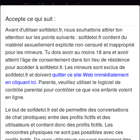
Accepte ce qui suit :
Kiko's profil
Avant d'utiliser soifdetoi.fr, nous souhaitons attirer ton
attention sur les points suivants : soifdetoi.fr contient du
matériel sexuellement explicite non censuré et inapproprié
pour les mineurs. Tu dois avoir au moins 18 ans et avoir
atteint l'âge de consentement dans ton lieu de résidence
pour accéder à soifdetoi.fr. Les mineurs sont exclus de
soifdetoi.fr et doivent
quitter ce site Web immédiatement
en cliquant ici.
Parents, veuillez utiliser le logiciel de
contrôle parental pour contrôler ce que vos enfants voient
en ligne.
Le but de soifdetoi.fr est de permettre des conversations
de chat (érotiques) entre des profils fictifs et des
utilisateurs et contient donc des profils fictifs. Les
rencontres physiques ne sont pas possibles avec ces
star
chat
Ajouter
Discuter !
profils fictifs. De vrais utilisateurs peuvent également être