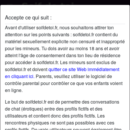
Accepte ce qui suit :
MaiteSole69's profil
Avant d'utiliser soifdetoi.fr, nous souhaitons attirer ton
radio_button_checked
attention sur les points suivants : soifdetoi.fr contient du
matériel sexuellement explicite non censuré et inapproprié
pour les mineurs. Tu dois avoir au moins 18 ans et avoir
atteint l'âge de consentement dans ton lieu de résidence
pour accéder à soifdetoi.fr. Les mineurs sont exclus de
soifdetoi.fr et doivent
quitter ce site Web immédiatement
en cliquant ici.
Parents, veuillez utiliser le logiciel de
contrôle parental pour contrôler ce que vos enfants voient
en ligne.
Le but de soifdetoi.fr est de permettre des conversations
de chat (érotiques) entre des profils fictifs et des
utilisateurs et contient donc des profils fictifs. Les
rencontres physiques ne sont pas possibles avec ces
star
chat
Ajouter
Discuter !
profils fictifs. De vrais utilisateurs peuvent également être