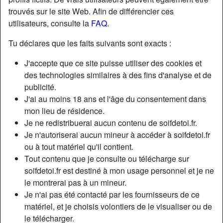
trouvés sur le site Web. Afin de différencier ces
utilisateurs, consulte la
FAQ
.
Tu déclares que les faits suivants sont exacts :
J'accepte que ce site puisse utiliser des cookies et
des technologies similaires à des fins d'analyse et de
publicité.
J'ai au moins 18 ans et l'âge du consentement dans
mon lieu de résidence.
Je ne redistribuerai aucun contenu de soifdetoi.fr.
Je n'autoriserai aucun mineur à accéder à soifdetoi.fr
ou à tout matériel qu'il contient.
Nickname:
MaiteSole69
Tout contenu que je consulte ou télécharge sur
Âge:
28
soifdetoi.fr est destiné à mon usage personnel et je ne
Pays:
France
le montrerai pas à un mineur.
Département:
Seine-Saint-Denis
Je n'ai pas été contacté par les fournisseurs de ce
Sexe:
Femme
matériel, et je choisis volontiers de le visualiser ou de
Sexualité:
Hétéro
le télécharger.