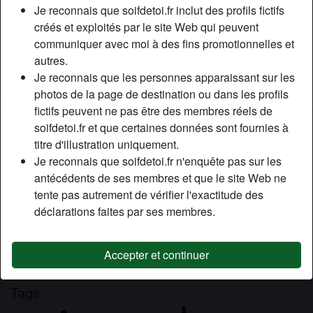
Relation:
Célibataire
Je reconnais que soifdetoi.fr inclut des profils fictifs
Couleur des cheveux:
Blonde
créés et exploités par le site Web qui peuvent
communiquer avec moi à des fins promotionnelles et
Couleur des yeux:
Vert
autres.
Épilé(e):
Oui
Je reconnais que les personnes apparaissant sur les
Fumeur(euse):
À l'occasion
photos de la page de destination ou dans les profils
fictifs peuvent ne pas être des membres réels de
Description
person_pin
soifdetoi.fr et que certaines données sont fournies à
titre d'illustration uniquement.
Hola ! Nouvelle venue sur le site j’attends vos messages
Je reconnais que soifdetoi.fr n'enquête pas sur les
avec impatiente . J’aime discuter, rigoler, mais je suis
antécédents de ses membres et que le site Web ne
surtout ici pour faire une expérience adulte ;). Célib depuis
tente pas autrement de vérifier l'exactitude des
2 mois, il est temps pour moi de me rattraper ahah.
déclarations faites par ses membres.
Cherche
N'a spécifié aucune préférence
Accepter et continuer
Tags