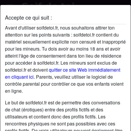
Accepte ce qui suit :
Lilu's profil
Avant d'utiliser soifdetoi.fr, nous souhaitons attirer ton
attention sur les points suivants : soifdetoi.fr contient du
matériel sexuellement explicite non censuré et inapproprié
pour les mineurs. Tu dois avoir au moins 18 ans et avoir
atteint l'âge de consentement dans ton lieu de résidence
pour accéder à soifdetoi.fr. Les mineurs sont exclus de
soifdetoi.fr et doivent
quitter ce site Web immédiatement
en cliquant ici.
Parents, veuillez utiliser le logiciel de
contrôle parental pour contrôler ce que vos enfants voient
en ligne.
Le but de soifdetoi.fr est de permettre des conversations
de chat (érotiques) entre des profils fictifs et des
utilisateurs et contient donc des profils fictifs. Les
rencontres physiques ne sont pas possibles avec ces
star
chat
Ajouter
Discuter !
profils fictifs. De vrais utilisateurs peuvent également être