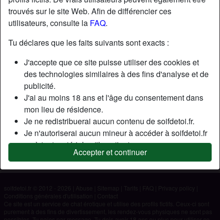
trouvés sur le site Web. Afin de différencier ces
utilisateurs, consulte la
FAQ
.
Nickname:
Lilu
Âge:
56
Tu déclares que les faits suivants sont exacts :
Pays:
France
J'accepte que ce site puisse utiliser des cookies et
Département:
Rhône
des technologies similaires à des fins d'analyse et de
Sexe:
Femme
publicité.
J'ai au moins 18 ans et l'âge du consentement dans
Description
mon lieu de résidence.
Je ne redistribuerai aucun contenu de soifdetoi.fr.
N'a pas encore saisi de description
Je n'autoriserai aucun mineur à accéder à soifdetoi.fr
Cherche
ou à tout matériel qu'il contient.
Accepter et continuer
Tout contenu que je consulte ou télécharge sur
N'a spécifié aucune préférence
soifdetoi.fr est destiné à mon usage personnel et je ne
le montrerai pas à un mineur.
soifdetoi.fr © 2012 - 2026
|
Abuse
|
Sitemap
|
Tarifs
|
FAQ
|
Privacy policy
|
Je n'ai pas été contacté par les fournisseurs de ce
Conditions générales d'utilisation
|
Contact
matériel, et je choisis volontiers de le visualiser ou de
Ce site est un service de chat érotique et utilise des profils fictifs. Ceux-ci sont
purement à des fins de divertissement, les rendez-vous physiques ne sont pas
le télécharger.
possibles. Tu paies par message. Tu dois avoir 18 ans ou plus pour utiliser ce