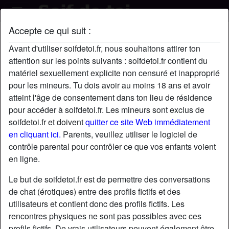
Accepte ce qui suit :
roy454's profil
Avant d'utiliser soifdetoi.fr, nous souhaitons attirer ton
attention sur les points suivants : soifdetoi.fr contient du
matériel sexuellement explicite non censuré et inapproprié
pour les mineurs. Tu dois avoir au moins 18 ans et avoir
atteint l'âge de consentement dans ton lieu de résidence
pour accéder à soifdetoi.fr. Les mineurs sont exclus de
soifdetoi.fr et doivent
quitter ce site Web immédiatement
en cliquant ici.
Parents, veuillez utiliser le logiciel de
contrôle parental pour contrôler ce que vos enfants voient
en ligne.
Le but de soifdetoi.fr est de permettre des conversations
de chat (érotiques) entre des profils fictifs et des
utilisateurs et contient donc des profils fictifs. Les
rencontres physiques ne sont pas possibles avec ces
star
chat
Ajouter
Discuter !
profils fictifs. De vrais utilisateurs peuvent également être