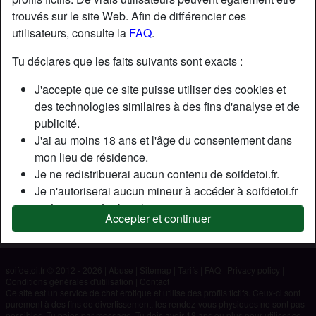
trouvés sur le site Web. Afin de différencier ces
utilisateurs, consulte la
FAQ
.
Nickname:
Roy454
Âge:
21
Tu déclares que les faits suivants sont exacts :
Pays:
France
J'accepte que ce site puisse utiliser des cookies et
Département:
Paris
des technologies similaires à des fins d'analyse et de
Sexe:
Homme
publicité.
J'ai au moins 18 ans et l'âge du consentement dans
Description
mon lieu de résidence.
Je ne redistribuerai aucun contenu de soifdetoi.fr.
N'a pas encore saisi de description
Je n'autoriserai aucun mineur à accéder à soifdetoi.fr
Cherche
ou à tout matériel qu'il contient.
Accepter et continuer
Tout contenu que je consulte ou télécharge sur
N'a spécifié aucune préférence
soifdetoi.fr est destiné à mon usage personnel et je ne
le montrerai pas à un mineur.
soifdetoi.fr © 2012 - 2026
|
Abuse
|
Sitemap
|
Tarifs
|
FAQ
|
Privacy policy
|
Je n'ai pas été contacté par les fournisseurs de ce
Conditions générales d'utilisation
|
Contact
matériel, et je choisis volontiers de le visualiser ou de
Ce site est un service de chat érotique et utilise des profils fictifs. Ceux-ci sont
purement à des fins de divertissement, les rendez-vous physiques ne sont pas
le télécharger.
possibles. Tu paies par message. Tu dois avoir 18 ans ou plus pour utiliser ce