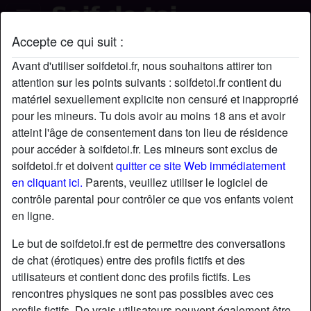
Accepte ce qui suit :
Sydou's profil
Avant d'utiliser soifdetoi.fr, nous souhaitons attirer ton
attention sur les points suivants : soifdetoi.fr contient du
matériel sexuellement explicite non censuré et inapproprié
pour les mineurs. Tu dois avoir au moins 18 ans et avoir
atteint l'âge de consentement dans ton lieu de résidence
pour accéder à soifdetoi.fr. Les mineurs sont exclus de
soifdetoi.fr et doivent
quitter ce site Web immédiatement
en cliquant ici.
Parents, veuillez utiliser le logiciel de
contrôle parental pour contrôler ce que vos enfants voient
en ligne.
Le but de soifdetoi.fr est de permettre des conversations
de chat (érotiques) entre des profils fictifs et des
utilisateurs et contient donc des profils fictifs. Les
rencontres physiques ne sont pas possibles avec ces
star
chat
Ajouter
Discuter !
profils fictifs. De vrais utilisateurs peuvent également être