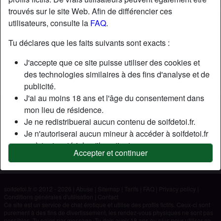
trouvés sur le site Web. Afin de différencier ces
utilisateurs, consulte la
FAQ
.
Nickname:
Sydou
Âge:
24
Tu déclares que les faits suivants sont exacts :
Pays:
France
J'accepte que ce site puisse utiliser des cookies et
Département:
Paris
des technologies similaires à des fins d'analyse et de
Sexe:
Homme
publicité.
J'ai au moins 18 ans et l'âge du consentement dans
Description
mon lieu de résidence.
Je ne redistribuerai aucun contenu de soifdetoi.fr.
N'a pas encore saisi de description
Je n'autoriserai aucun mineur à accéder à soifdetoi.fr
Cherche
ou à tout matériel qu'il contient.
Accepter et continuer
Tout contenu que je consulte ou télécharge sur
N'a spécifié aucune préférence
soifdetoi.fr est destiné à mon usage personnel et je ne
le montrerai pas à un mineur.
soifdetoi.fr © 2012 - 2026
|
Abuse
|
Sitemap
|
Tarifs
|
FAQ
|
Privacy policy
|
Je n'ai pas été contacté par les fournisseurs de ce
Conditions générales d'utilisation
|
Contact
matériel, et je choisis volontiers de le visualiser ou de
Ce site est un service de chat érotique et utilise des profils fictifs. Ceux-ci sont
purement à des fins de divertissement, les rendez-vous physiques ne sont pas
le télécharger.
possibles. Tu paies par message. Tu dois avoir 18 ans ou plus pour utiliser ce