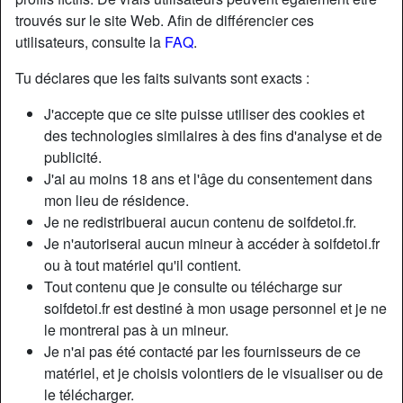
trouvés sur le site Web. Afin de différencier ces
utilisateurs, consulte la
FAQ
.
Tu déclares que les faits suivants sont exacts :
J'accepte que ce site puisse utiliser des cookies et
des technologies similaires à des fins d'analyse et de
publicité.
J'ai au moins 18 ans et l'âge du consentement dans
mon lieu de résidence.
Je ne redistribuerai aucun contenu de soifdetoi.fr.
Je n'autoriserai aucun mineur à accéder à soifdetoi.fr
ou à tout matériel qu'il contient.
Nickname:
Pixiedustxx
Tout contenu que je consulte ou télécharge sur
Âge:
30
soifdetoi.fr est destiné à mon usage personnel et je ne
Pays:
France
le montrerai pas à un mineur.
Département:
Paris
Je n'ai pas été contacté par les fournisseurs de ce
Sexe:
Femme
matériel, et je choisis volontiers de le visualiser ou de
Sexualité:
Hétéro
le télécharger.