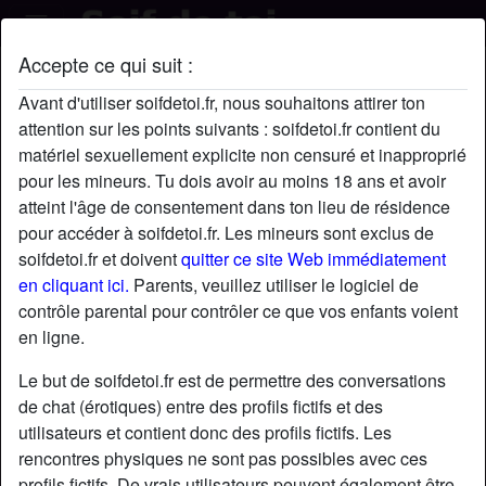
Accepte ce qui suit :
pixiedustxx's profil
Avant d'utiliser soifdetoi.fr, nous souhaitons attirer ton
attention sur les points suivants : soifdetoi.fr contient du
matériel sexuellement explicite non censuré et inapproprié
pour les mineurs. Tu dois avoir au moins 18 ans et avoir
atteint l'âge de consentement dans ton lieu de résidence
pour accéder à soifdetoi.fr. Les mineurs sont exclus de
soifdetoi.fr et doivent
quitter ce site Web immédiatement
en cliquant ici.
Parents, veuillez utiliser le logiciel de
contrôle parental pour contrôler ce que vos enfants voient
en ligne.
Le but de soifdetoi.fr est de permettre des conversations
de chat (érotiques) entre des profils fictifs et des
utilisateurs et contient donc des profils fictifs. Les
rencontres physiques ne sont pas possibles avec ces
star
chat
Ajouter
Discuter !
profils fictifs. De vrais utilisateurs peuvent également être