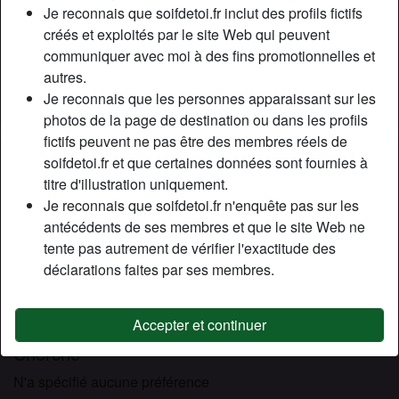
Relation:
Célibataire
Je reconnais que soifdetoi.fr inclut des profils fictifs
Couleur des cheveux:
Blonde
créés et exploités par le site Web qui peuvent
communiquer avec moi à des fins promotionnelles et
Couleur des yeux:
Bleu
autres.
Épilé(e):
Oui
Je reconnais que les personnes apparaissant sur les
Fumeur(euse):
À l'occasion
photos de la page de destination ou dans les profils
fictifs peuvent ne pas être des membres réels de
Description
person_pin
soifdetoi.fr et que certaines données sont fournies à
titre d'illustration uniquement.
Coucou les mecs ^^ Si vous sortez souvent en boite à
Je reconnais que soifdetoi.fr n'enquête pas sur les
Paris c’est grave possible qu’on se soit déjà vu ou même
antécédents de ses membres et que le site Web ne
qu’on ai coucher ensemble lol. Ma philosophie de vie c’est
tente pas autrement de vérifier l'exactitude des
de kiffer au maximum tu vois ? En plus mon daron il à pas
déclarations faites par ses membres.
mal d’oseille donc j’ai meme pas besoin de bosser hihi!
Bref je viens de m’inscrire sur ce site de plan cul juste pour
trouver un amant.
Accepter et continuer
Cherche
N'a spécifié aucune préférence