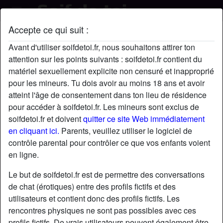
Accepte ce qui suit :
Mori59's profil
Avant d'utiliser soifdetoi.fr, nous souhaitons attirer ton
attention sur les points suivants : soifdetoi.fr contient du
matériel sexuellement explicite non censuré et inapproprié
pour les mineurs. Tu dois avoir au moins 18 ans et avoir
atteint l'âge de consentement dans ton lieu de résidence
pour accéder à soifdetoi.fr. Les mineurs sont exclus de
soifdetoi.fr et doivent
quitter ce site Web immédiatement
en cliquant ici.
Parents, veuillez utiliser le logiciel de
contrôle parental pour contrôler ce que vos enfants voient
en ligne.
Le but de soifdetoi.fr est de permettre des conversations
de chat (érotiques) entre des profils fictifs et des
utilisateurs et contient donc des profils fictifs. Les
rencontres physiques ne sont pas possibles avec ces
star
chat
Ajouter
Discuter !
profils fictifs. De vrais utilisateurs peuvent également être