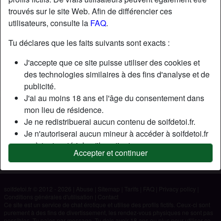
trouvés sur le site Web. Afin de différencier ces
utilisateurs, consulte la
FAQ
.
Nickname:
Mori59
Âge:
71
Tu déclares que les faits suivants sont exacts :
Pays:
France
J'accepte que ce site puisse utiliser des cookies et
Département:
Nord
des technologies similaires à des fins d'analyse et de
Sexe:
Homme
publicité.
J'ai au moins 18 ans et l'âge du consentement dans
Description
mon lieu de résidence.
Je ne redistribuerai aucun contenu de soifdetoi.fr.
N'a pas encore saisi de description
Je n'autoriserai aucun mineur à accéder à soifdetoi.fr
Cherche
ou à tout matériel qu'il contient.
Accepter et continuer
Tout contenu que je consulte ou télécharge sur
N'a spécifié aucune préférence
soifdetoi.fr est destiné à mon usage personnel et je ne
le montrerai pas à un mineur.
soifdetoi.fr © 2012 - 2026
|
Abuse
|
Sitemap
|
Tarifs
|
FAQ
|
Privacy policy
|
Je n'ai pas été contacté par les fournisseurs de ce
Conditions générales d'utilisation
|
Contact
matériel, et je choisis volontiers de le visualiser ou de
Ce site est un service de chat érotique et utilise des profils fictifs. Ceux-ci sont
purement à des fins de divertissement, les rendez-vous physiques ne sont pas
le télécharger.
possibles. Tu paies par message. Tu dois avoir 18 ans ou plus pour utiliser ce