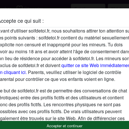
favorite_border
rcher
S'inscrire
ccepte ce qui suit :
Description
person_pin
vant d'utiliser soifdetoi.fr, nous souhaitons attirer ton attention s
es points suivants : soifdetoi.fr contient du matériel sexuellemen
Bonjour ! Je suis une jeune femme célib. Je
xplicite non censuré et inapproprié pour les mineurs. Tu dois
j’adore aller à Loon plage pour trainer av
voir au moins 18 ans et avoir atteint l'âge de consentement dan
garçons, mais c’est des potes donc je ne
on lieu de résidence pour accéder à soifdetoi.fr. Les mineurs son
m’incrire ici pour faire un plan sexe, donc 
xclus de soifdetoi.fr et doivent
quitter ce site Web immédiateme
Cherche
n cliquant ici.
Parents, veuillez utiliser le logiciel de contrôle
arental pour contrôler ce que vos enfants voient en ligne.
N'a spécifié aucune préférence
e but de soifdetoi.fr est de permettre des conversations de chat
érotiques) entre des profils fictifs et des utilisateurs et contient
onc des profils fictifs. Les rencontres physiques ne sont pas
ossibles avec ces profils fictifs. De vrais utilisateurs peuvent
galement être trouvés sur le site Web. Afin de différencier ces
tilisateurs, consulte la
FAQ
.
Accepter et continuer