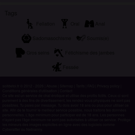
Tags
Fellation
Oral
Anal
Sadomasochisme
Soumis(e)
Gros seins
Fétichisme des jambes
Fessée
soifdetoi.fr © 2012 - 2026
|
Abuse
|
Sitemap
|
Tarifs
|
FAQ
|
Privacy policy
|
Conditions générales d'utilisation
|
Contact
Ce site est un service de chat érotique et utilise des profils fictifs. Ceux-ci sont
purement à des fins de divertissement, les rendez-vous physiques ne sont pas
possibles. Tu paies par message. Tu dois avoir 18 ans ou plus pour utiliser ce
site. Afin de te fournir le meilleur service possible, nous traitons tes données
personnelles. L'âge minimum pour participer est de 18 ans. Les personnes
n'ayant pas l'âge minimum ne sont pas autorisées à utiliser ce service. Protège
les mineurs des images explicites en ligne avec des logiciels comme
Cybersitter ou Netnanny.