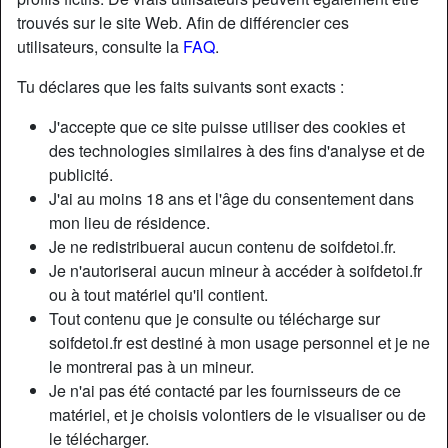
trouvés sur le site Web. Afin de différencier ces
utilisateurs, consulte la
FAQ
.
Tu déclares que les faits suivants sont exacts :
J'accepte que ce site puisse utiliser des cookies et
des technologies similaires à des fins d'analyse et de
publicité.
J'ai au moins 18 ans et l'âge du consentement dans
mon lieu de résidence.
Je ne redistribuerai aucun contenu de soifdetoi.fr.
Je n'autoriserai aucun mineur à accéder à soifdetoi.fr
ou à tout matériel qu'il contient.
Nickname:
MorinChases
Tout contenu que je consulte ou télécharge sur
Âge:
56
soifdetoi.fr est destiné à mon usage personnel et je ne
Pays:
France
le montrerai pas à un mineur.
Département:
Loire-Atlantique
Je n'ai pas été contacté par les fournisseurs de ce
Sexe:
Femme
matériel, et je choisis volontiers de le visualiser ou de
Sexualité:
Hétéro
le télécharger.