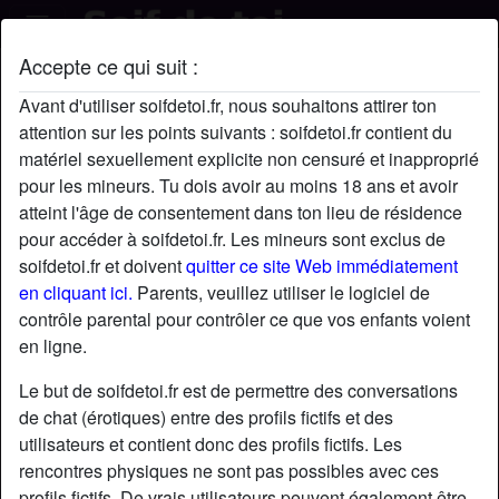
Accepte ce qui suit :
MorinChases's profil
Avant d'utiliser soifdetoi.fr, nous souhaitons attirer ton
attention sur les points suivants : soifdetoi.fr contient du
matériel sexuellement explicite non censuré et inapproprié
pour les mineurs. Tu dois avoir au moins 18 ans et avoir
atteint l'âge de consentement dans ton lieu de résidence
pour accéder à soifdetoi.fr. Les mineurs sont exclus de
soifdetoi.fr et doivent
quitter ce site Web immédiatement
en cliquant ici.
Parents, veuillez utiliser le logiciel de
contrôle parental pour contrôler ce que vos enfants voient
en ligne.
Le but de soifdetoi.fr est de permettre des conversations
de chat (érotiques) entre des profils fictifs et des
utilisateurs et contient donc des profils fictifs. Les
rencontres physiques ne sont pas possibles avec ces
star
chat
Ajouter
Discuter !
profils fictifs. De vrais utilisateurs peuvent également être