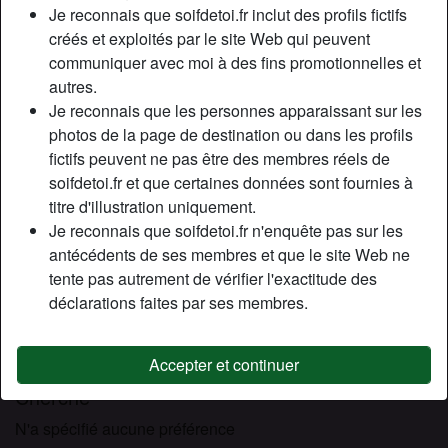
Relation:
Célibataire
Je reconnais que soifdetoi.fr inclut des profils fictifs
Couleur des cheveux:
Brunette
créés et exploités par le site Web qui peuvent
communiquer avec moi à des fins promotionnelles et
Couleur des yeux:
Brun
autres.
Épilé(e):
Oui
Je reconnais que les personnes apparaissant sur les
Fumeur(euse):
Oui
photos de la page de destination ou dans les profils
fictifs peuvent ne pas être des membres réels de
Description
person_pin
soifdetoi.fr et que certaines données sont fournies à
titre d'illustration uniquement.
Femelle adore être soumise par des hommes de 30 à 60
Je reconnais que soifdetoi.fr n'enquête pas sur les
ans, peut se déplacer chez vous, discret ou en pleine
antécédents de ses membres et que le site Web ne
nature pour être soumise. Profil réel et totalement non
tente pas autrement de vérifier l'exactitude des
vénal, simple rapport entre une femelle soumise et un mâle
déclarations faites par ses membres.
dominant . Je me déplacerai pour un mâle autoritaire qui
sait ce qu’il veut et ce qu’il ne veut pas. Contactez moi et
donnez moi envie de me faire soumettre.
Accepter et continuer
Cherche
N'a spécifié aucune préférence