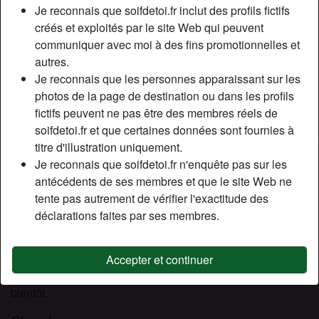
Relation:
Célibataire
Je reconnais que soifdetoi.fr inclut des profils fictifs
Couleur des cheveux:
Blonde
créés et exploités par le site Web qui peuvent
communiquer avec moi à des fins promotionnelles et
Couleur des yeux:
Bleu
autres.
Taille:
160 cm
Je reconnais que les personnes apparaissant sur les
Poids:
51 Kg
photos de la page de destination ou dans les profils
Épilé(e):
Oui
fictifs peuvent ne pas être des membres réels de
Fumeur(euse):
Non
soifdetoi.fr et que certaines données sont fournies à
titre d'illustration uniquement.
Description
Je reconnais que soifdetoi.fr n'enquête pas sur les
person_pin
antécédents de ses membres et que le site Web ne
Hello la compagnie ! Je m’appelle Edmée, je ne connais
tente pas autrement de vérifier l'exactitude des
pas grand monde sur place. Je viens de découvrir ce site,
déclarations faites par ses membres.
donc c’est top, je suis ici avant tout pour tchater avec des
hommes sympa et qui ne se prennent pas la tête comme
moi ! Des hommes célibataires de préférence. Si le feeling
Accepter et continuer
passe bien, on pourrait organiser un plan cul… A très
bientôt.