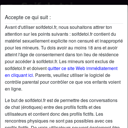
Accepte ce qui suit :
EdmeeB's profil
Avant d'utiliser soifdetoi.fr, nous souhaitons attirer ton
attention sur les points suivants : soifdetoi.fr contient du
matériel sexuellement explicite non censuré et inapproprié
pour les mineurs. Tu dois avoir au moins 18 ans et avoir
atteint l'âge de consentement dans ton lieu de résidence
pour accéder à soifdetoi.fr. Les mineurs sont exclus de
soifdetoi.fr et doivent
quitter ce site Web immédiatement
en cliquant ici.
Parents, veuillez utiliser le logiciel de
contrôle parental pour contrôler ce que vos enfants voient
en ligne.
Le but de soifdetoi.fr est de permettre des conversations
de chat (érotiques) entre des profils fictifs et des
utilisateurs et contient donc des profils fictifs. Les
rencontres physiques ne sont pas possibles avec ces
star
chat
Ajouter
Discuter !
profils fictifs. De vrais utilisateurs peuvent également être