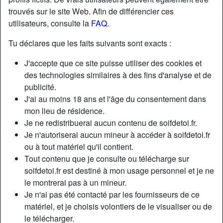
trouvés sur le site Web. Afin de différencier ces
utilisateurs, consulte la
FAQ
.
Tu déclares que les faits suivants sont exacts :
J'accepte que ce site puisse utiliser des cookies et
des technologies similaires à des fins d'analyse et de
publicité.
J'ai au moins 18 ans et l'âge du consentement dans
mon lieu de résidence.
Je ne redistribuerai aucun contenu de soifdetoi.fr.
Je n'autoriserai aucun mineur à accéder à soifdetoi.fr
ou à tout matériel qu'il contient.
Nickname:
EdmeeB
Tout contenu que je consulte ou télécharge sur
Âge:
31
soifdetoi.fr est destiné à mon usage personnel et je ne
Pays:
France
le montrerai pas à un mineur.
Département:
Loire-Atlantique
Je n'ai pas été contacté par les fournisseurs de ce
Sexe:
Femme
matériel, et je choisis volontiers de le visualiser ou de
Sexualité:
Hétéro
le télécharger.