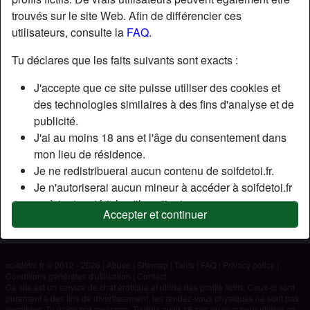
trouvés sur le site Web. Afin de différencier ces
utilisateurs, consulte la
FAQ
.
Nickname:
Sebastien
Âge:
51
Tu déclares que les faits suivants sont exacts :
Pays:
France
J'accepte que ce site puisse utiliser des cookies et
Département:
Landes
des technologies similaires à des fins d'analyse et de
Sexe:
Homme
publicité.
J'ai au moins 18 ans et l'âge du consentement dans
Description
mon lieu de résidence.
Je ne redistribuerai aucun contenu de soifdetoi.fr.
N'a pas encore saisi de description
Je n'autoriserai aucun mineur à accéder à soifdetoi.fr
Cherche
ou à tout matériel qu'il contient.
Accepter et continuer
Tout contenu que je consulte ou télécharge sur
N'a spécifié aucune préférence
soifdetoi.fr est destiné à mon usage personnel et je ne
le montrerai pas à un mineur.
soifdetoi.fr © 2012 - 2026
|
Abuse
|
Sitemap
|
Tarifs
|
FAQ
|
Privacy policy
|
Je n'ai pas été contacté par les fournisseurs de ce
Conditions générales d'utilisation
|
Contact
matériel, et je choisis volontiers de le visualiser ou de
Ce site est un service de chat érotique et utilise des profils fictifs. Ceux-ci sont
purement à des fins de divertissement, les rendez-vous physiques ne sont pas
le télécharger.
possibles. Tu paies par message. Tu dois avoir 18 ans ou plus pour utiliser ce