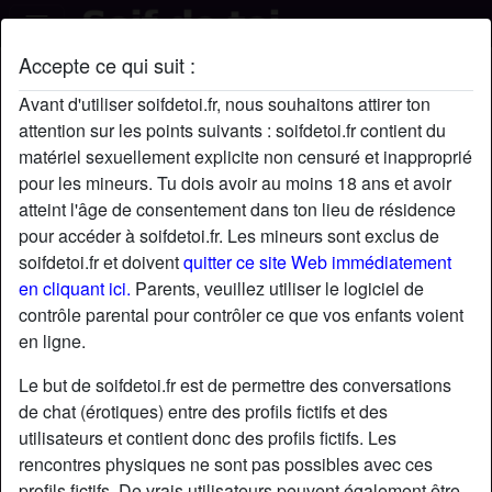
Accepte ce qui suit :
sebastien's profil
Avant d'utiliser soifdetoi.fr, nous souhaitons attirer ton
attention sur les points suivants : soifdetoi.fr contient du
matériel sexuellement explicite non censuré et inapproprié
pour les mineurs. Tu dois avoir au moins 18 ans et avoir
atteint l'âge de consentement dans ton lieu de résidence
pour accéder à soifdetoi.fr. Les mineurs sont exclus de
soifdetoi.fr et doivent
quitter ce site Web immédiatement
en cliquant ici.
Parents, veuillez utiliser le logiciel de
contrôle parental pour contrôler ce que vos enfants voient
en ligne.
Le but de soifdetoi.fr est de permettre des conversations
de chat (érotiques) entre des profils fictifs et des
utilisateurs et contient donc des profils fictifs. Les
rencontres physiques ne sont pas possibles avec ces
star
chat
Ajouter
Discuter !
profils fictifs. De vrais utilisateurs peuvent également être