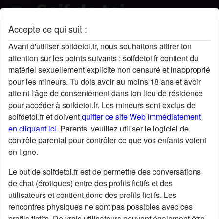
Accepte ce qui suit :
lili's profil
Avant d'utiliser soifdetoi.fr, nous souhaitons attirer ton
attention sur les points suivants : soifdetoi.fr contient du
matériel sexuellement explicite non censuré et inapproprié
pour les mineurs. Tu dois avoir au moins 18 ans et avoir
atteint l'âge de consentement dans ton lieu de résidence
pour accéder à soifdetoi.fr. Les mineurs sont exclus de
soifdetoi.fr et doivent
quitter ce site Web immédiatement
en cliquant ici.
Parents, veuillez utiliser le logiciel de
contrôle parental pour contrôler ce que vos enfants voient
en ligne.
Le but de soifdetoi.fr est de permettre des conversations
de chat (érotiques) entre des profils fictifs et des
utilisateurs et contient donc des profils fictifs. Les
rencontres physiques ne sont pas possibles avec ces
star
chat
Ajouter
Discuter !
profils fictifs. De vrais utilisateurs peuvent également être