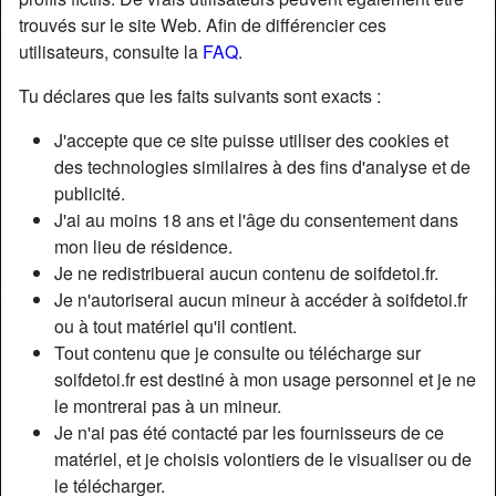
trouvés sur le site Web. Afin de différencier ces
utilisateurs, consulte la
FAQ
.
Tu déclares que les faits suivants sont exacts :
J'accepte que ce site puisse utiliser des cookies et
des technologies similaires à des fins d'analyse et de
publicité.
J'ai au moins 18 ans et l'âge du consentement dans
mon lieu de résidence.
Je ne redistribuerai aucun contenu de soifdetoi.fr.
Je n'autoriserai aucun mineur à accéder à soifdetoi.fr
ou à tout matériel qu'il contient.
Nickname:
BebeGaby
Tout contenu que je consulte ou télécharge sur
Âge:
50
soifdetoi.fr est destiné à mon usage personnel et je ne
Pays:
France
le montrerai pas à un mineur.
Département:
Gironde
Je n'ai pas été contacté par les fournisseurs de ce
Sexe:
Femme
matériel, et je choisis volontiers de le visualiser ou de
Sexualité:
Hétéro
le télécharger.