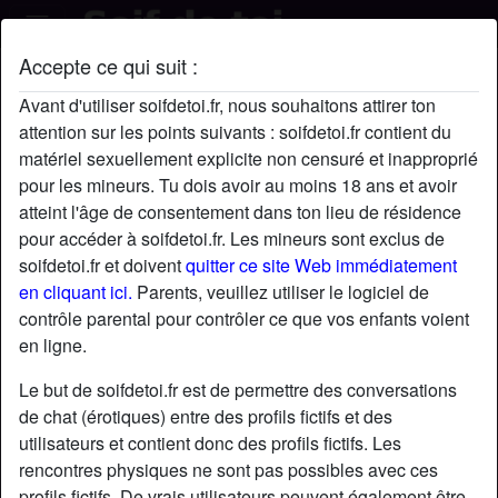
Accepte ce qui suit :
bebeGaby's profil
Avant d'utiliser soifdetoi.fr, nous souhaitons attirer ton
attention sur les points suivants : soifdetoi.fr contient du
matériel sexuellement explicite non censuré et inapproprié
pour les mineurs. Tu dois avoir au moins 18 ans et avoir
atteint l'âge de consentement dans ton lieu de résidence
pour accéder à soifdetoi.fr. Les mineurs sont exclus de
soifdetoi.fr et doivent
quitter ce site Web immédiatement
en cliquant ici.
Parents, veuillez utiliser le logiciel de
contrôle parental pour contrôler ce que vos enfants voient
en ligne.
Le but de soifdetoi.fr est de permettre des conversations
de chat (érotiques) entre des profils fictifs et des
utilisateurs et contient donc des profils fictifs. Les
rencontres physiques ne sont pas possibles avec ces
star
chat
Ajouter
Discuter !
profils fictifs. De vrais utilisateurs peuvent également être