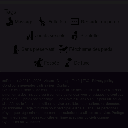
Tags
Massage
Fellation
Regarder du porno
Jouets sexuels
Branlette
Sans préservatif
Fétichisme des pieds
Fessée
De luxe
soifdetoi.fr © 2012 - 2026
|
Abuse
|
Sitemap
|
Tarifs
|
FAQ
|
Privacy policy
|
Conditions générales d'utilisation
|
Contact
Ce site est un service de chat érotique et utilise des profils fictifs. Ceux-ci sont
purement à des fins de divertissement, les rendez-vous physiques ne sont pas
possibles. Tu paies par message. Tu dois avoir 18 ans ou plus pour utiliser ce
site. Afin de te fournir le meilleur service possible, nous traitons tes données
personnelles. L'âge minimum pour participer est de 18 ans. Les personnes
n'ayant pas l'âge minimum ne sont pas autorisées à utiliser ce service. Protège
les mineurs des images explicites en ligne avec des logiciels comme
Cybersitter ou Netnanny.