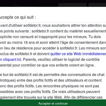
favorite_border
rcher
S'inscrire
ccepte ce qui suit :
Description
vant d'utiliser soifdetoi.fr, nous souhaitons attirer ton attention s
es points suivants : soifdetoi.fr contient du matériel sexuellemen
N'a pas encore saisi de description
xplicite non censuré et inapproprié pour les mineurs. Tu dois
Cherche
voir au moins 18 ans et avoir atteint l'âge de consentement dan
on lieu de résidence pour accéder à soifdetoi.fr. Les mineurs son
N'a spécifié aucune préférence
xclus de soifdetoi.fr et doivent
quitter ce site Web immédiateme
n cliquant ici.
Parents, veuillez utiliser le logiciel de contrôle
Tags
arental pour contrôler ce que vos enfants voient en ligne.
De luxe
e but de soifdetoi.fr est de permettre des conversations de chat
érotiques) entre des profils fictifs et des utilisateurs et contient
onc des profils fictifs. Les rencontres physiques ne sont pas
ossibles avec ces profils fictifs. De vrais utilisateurs peuvent
galement être trouvés sur le site Web. Afin de différencier ces
tilisateurs, consulte la
FAQ
.
Accepter et continuer