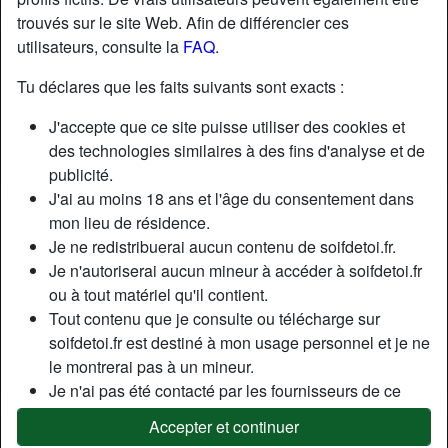
trouvés sur le site Web. Afin de différencier ces
utilisateurs, consulte la
FAQ
.
Nickname:
Petitmoi
Âge:
39
Tu déclares que les faits suivants sont exacts :
Pays:
France
J'accepte que ce site puisse utiliser des cookies et
Département:
Gard
des technologies similaires à des fins d'analyse et de
Sexe:
Homme
publicité.
J'ai au moins 18 ans et l'âge du consentement dans
Description
mon lieu de résidence.
Je ne redistribuerai aucun contenu de soifdetoi.fr.
Bon garçon
Je n'autoriserai aucun mineur à accéder à soifdetoi.fr
Cherche
ou à tout matériel qu'il contient.
Tout contenu que je consulte ou télécharge sur
Femme, Rondelet(te), En forme, Mince, Africain(e),
soifdetoi.fr est destiné à mon usage personnel et je ne
Asiatique, Caucasien(ne), Moyen-Oriental(e), Latin(e), 18-
le montrerai pas à un mineur.
25, 26-35, 36-54
Je n'ai pas été contacté par les fournisseurs de ce
matériel, et je choisis volontiers de le visualiser ou de
Accepter et continuer
Tags
le télécharger.