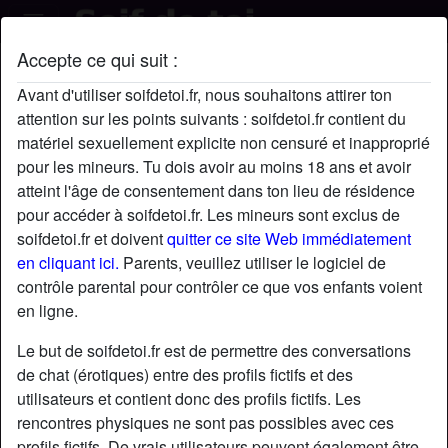
Accepte ce qui suit :
Petitmoi's profil
Avant d'utiliser soifdetoi.fr, nous souhaitons attirer ton
attention sur les points suivants : soifdetoi.fr contient du
matériel sexuellement explicite non censuré et inapproprié
pour les mineurs. Tu dois avoir au moins 18 ans et avoir
atteint l'âge de consentement dans ton lieu de résidence
pour accéder à soifdetoi.fr. Les mineurs sont exclus de
soifdetoi.fr et doivent
quitter ce site Web immédiatement
en cliquant ici.
Parents, veuillez utiliser le logiciel de
contrôle parental pour contrôler ce que vos enfants voient
en ligne.
Le but de soifdetoi.fr est de permettre des conversations
de chat (érotiques) entre des profils fictifs et des
utilisateurs et contient donc des profils fictifs. Les
rencontres physiques ne sont pas possibles avec ces
star
chat
Ajouter
Discuter !
profils fictifs. De vrais utilisateurs peuvent également être