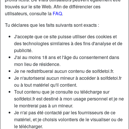
trouvés sur le site Web. Afin de différencier ces
utilisateurs, consulte la
FAQ
.
Tu déclares que les faits suivants sont exacts :
J'accepte que ce site puisse utiliser des cookies et
des technologies similaires à des fins d'analyse et de
publicité.
J'ai au moins 18 ans et l'âge du consentement dans
mon lieu de résidence.
Je ne redistribuerai aucun contenu de soifdetoi.fr.
Je n'autoriserai aucun mineur à accéder à soifdetoi.fr
ou à tout matériel qu'il contient.
Nickname:
TastelikeHoney
Tout contenu que je consulte ou télécharge sur
Âge:
63
soifdetoi.fr est destiné à mon usage personnel et je ne
Pays:
France
le montrerai pas à un mineur.
Département:
Finistère
Je n'ai pas été contacté par les fournisseurs de ce
Sexe:
Femme
matériel, et je choisis volontiers de le visualiser ou de
Sexualité:
Hétéro
le télécharger.