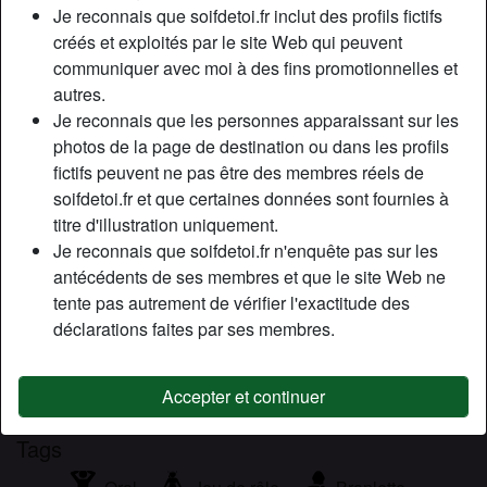
Couleur des cheveux:
Brunette
Je reconnais que soifdetoi.fr inclut des profils fictifs
Couleur des yeux:
Bleu
créés et exploités par le site Web qui peuvent
communiquer avec moi à des fins promotionnelles et
Fumeur(euse):
Oui
autres.
Je reconnais que les personnes apparaissant sur les
Description
person_pin
photos de la page de destination ou dans les profils
fictifs peuvent ne pas être des membres réels de
Je suis une femme d’âge mûr voulant passer des bons
soifdetoi.fr et que certaines données sont fournies à
moments. Brune ténébreuse, j’aime croquer la vie à
titre d'illustration uniquement.
pleines dents, profiter de toutes les occasions qui se
Je reconnais que soifdetoi.fr n'enquête pas sur les
présentent pour passer du bon temps. Alors toi qui es à la
antécédents de ses membres et que le site Web ne
recherche d’une cougar, viens faire un tour chez moi. Je te
tente pas autrement de vérifier l'exactitude des
promets de te faire découvrir beaucoup d choses.
déclarations faites par ses membres.
Cherche
Homme, Hétéro
Accepter et continuer
Tags