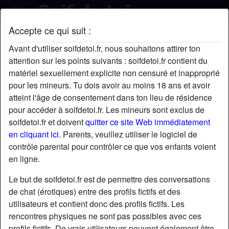
Accepte ce qui suit :
TastelikeHoney's profil
Avant d'utiliser soifdetoi.fr, nous souhaitons attirer ton
attention sur les points suivants : soifdetoi.fr contient du
matériel sexuellement explicite non censuré et inapproprié
pour les mineurs. Tu dois avoir au moins 18 ans et avoir
atteint l'âge de consentement dans ton lieu de résidence
pour accéder à soifdetoi.fr. Les mineurs sont exclus de
soifdetoi.fr et doivent
quitter ce site Web immédiatement
en cliquant ici.
Parents, veuillez utiliser le logiciel de
contrôle parental pour contrôler ce que vos enfants voient
en ligne.
Le but de soifdetoi.fr est de permettre des conversations
de chat (érotiques) entre des profils fictifs et des
utilisateurs et contient donc des profils fictifs. Les
rencontres physiques ne sont pas possibles avec ces
star
chat
Ajouter
Discuter !
profils fictifs. De vrais utilisateurs peuvent également être