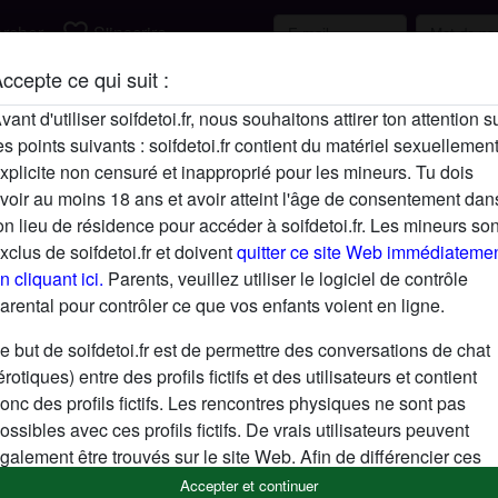
favorite_border
rcher
S'inscrire
ccepte ce qui suit :
Description
vant d'utiliser soifdetoi.fr, nous souhaitons attirer ton attention s
es points suivants : soifdetoi.fr contient du matériel sexuellemen
N'a pas encore saisi de description
xplicite non censuré et inapproprié pour les mineurs. Tu dois
Cherche
voir au moins 18 ans et avoir atteint l'âge de consentement dan
on lieu de résidence pour accéder à soifdetoi.fr. Les mineurs son
N'a spécifié aucune préférence
xclus de soifdetoi.fr et doivent
quitter ce site Web immédiateme
n cliquant ici.
Parents, veuillez utiliser le logiciel de contrôle
arental pour contrôler ce que vos enfants voient en ligne.
e but de soifdetoi.fr est de permettre des conversations de chat
érotiques) entre des profils fictifs et des utilisateurs et contient
onc des profils fictifs. Les rencontres physiques ne sont pas
ossibles avec ces profils fictifs. De vrais utilisateurs peuvent
galement être trouvés sur le site Web. Afin de différencier ces
tilisateurs, consulte la
FAQ
.
Accepter et continuer