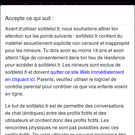
Accepte ce qui suit :
Sophie96's profil
Avant d'utiliser soifdetoi.fr, nous souhaitons attirer ton
attention sur les points suivants : soifdetoi.fr contient du
matériel sexuellement explicite non censuré et inapproprié
pour les mineurs. Tu dois avoir au moins 18 ans et avoir
atteint l'âge de consentement dans ton lieu de résidence
pour accéder à soifdetoi.fr. Les mineurs sont exclus de
soifdetoi.fr et doivent
quitter ce site Web immédiatement
en cliquant ici.
Parents, veuillez utiliser le logiciel de
contrôle parental pour contrôler ce que vos enfants voient
en ligne.
Le but de soifdetoi.fr est de permettre des conversations
de chat (érotiques) entre des profils fictifs et des
utilisateurs et contient donc des profils fictifs. Les
rencontres physiques ne sont pas possibles avec ces
star
chat
Ajouter
Discuter !
profils fictifs. De vrais utilisateurs peuvent également être