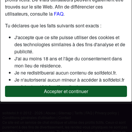
trouvés sur le site Web. Afin de différencier ces
utilisateurs, consulte la
FAQ
.
Nickname:
Sophie96
Âge:
30
Tu déclares que les faits suivants sont exacts :
Pays:
France
J'accepte que ce site puisse utiliser des cookies et
Département:
Deux-Sèvres
des technologies similaires à des fins d'analyse et de
Sexe:
Femme
publicité.
J'ai au moins 18 ans et l'âge du consentement dans
Description
mon lieu de résidence.
Je ne redistribuerai aucun contenu de soifdetoi.fr.
N'a pas encore saisi de description
Je n'autoriserai aucun mineur à accéder à soifdetoi.fr
Cherche
ou à tout matériel qu'il contient.
Accepter et continuer
Tout contenu que je consulte ou télécharge sur
Homme
soifdetoi.fr est destiné à mon usage personnel et je ne
le montrerai pas à un mineur.
soifdetoi.fr © 2012 - 2026
|
Abuse
|
Sitemap
|
Tarifs
|
FAQ
|
Privacy policy
|
Je n'ai pas été contacté par les fournisseurs de ce
Conditions générales d'utilisation
|
Contact
matériel, et je choisis volontiers de le visualiser ou de
Ce site est un service de chat érotique et utilise des profils fictifs. Ceux-ci sont
purement à des fins de divertissement, les rendez-vous physiques ne sont pas
le télécharger.
possibles. Tu paies par message. Tu dois avoir 18 ans ou plus pour utiliser ce