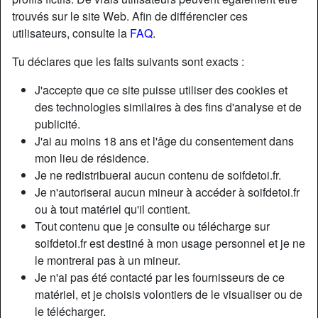
trouvés sur le site Web. Afin de différencier ces
utilisateurs, consulte la
FAQ
.
Tu déclares que les faits suivants sont exacts :
J'accepte que ce site puisse utiliser des cookies et
des technologies similaires à des fins d'analyse et de
publicité.
J'ai au moins 18 ans et l'âge du consentement dans
mon lieu de résidence.
Je ne redistribuerai aucun contenu de soifdetoi.fr.
Je n'autoriserai aucun mineur à accéder à soifdetoi.fr
ou à tout matériel qu'il contient.
Nickname:
Émilie50
Tout contenu que je consulte ou télécharge sur
Âge:
33
soifdetoi.fr est destiné à mon usage personnel et je ne
Pays:
France
le montrerai pas à un mineur.
Département:
Bouches-du-Rhône
Je n'ai pas été contacté par les fournisseurs de ce
Sexe:
Femme
matériel, et je choisis volontiers de le visualiser ou de
Sexualité:
Bisexuel(le)
le télécharger.