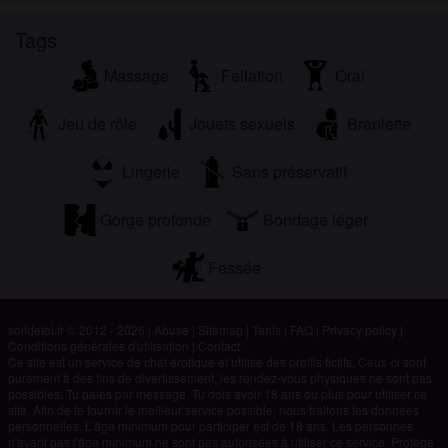
Tags
Massage
Fellation
Oral
Jeu de rôle
Jouets sexuels
Branlette
Lingerie
Sans préservatif
Gorge profonde
Bondage léger
Fessée
soifdetoi.fr © 2012 - 2026
|
Abuse
|
Sitemap
|
Tarifs
|
FAQ
|
Privacy policy
|
Conditions générales d'utilisation
|
Contact
Ce site est un service de chat érotique et utilise des profils fictifs. Ceux-ci sont
purement à des fins de divertissement, les rendez-vous physiques ne sont pas
possibles. Tu paies par message. Tu dois avoir 18 ans ou plus pour utiliser ce
site. Afin de te fournir le meilleur service possible, nous traitons tes données
personnelles. L'âge minimum pour participer est de 18 ans. Les personnes
n'ayant pas l'âge minimum ne sont pas autorisées à utiliser ce service. Protège