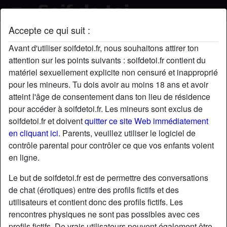
Accepte ce qui suit :
Émilie50's profil
Avant d'utiliser soifdetoi.fr, nous souhaitons attirer ton
attention sur les points suivants : soifdetoi.fr contient du
matériel sexuellement explicite non censuré et inapproprié
pour les mineurs. Tu dois avoir au moins 18 ans et avoir
atteint l'âge de consentement dans ton lieu de résidence
pour accéder à soifdetoi.fr. Les mineurs sont exclus de
soifdetoi.fr et doivent
quitter ce site Web immédiatement
en cliquant ici.
Parents, veuillez utiliser le logiciel de
contrôle parental pour contrôler ce que vos enfants voient
en ligne.
Le but de soifdetoi.fr est de permettre des conversations
de chat (érotiques) entre des profils fictifs et des
utilisateurs et contient donc des profils fictifs. Les
rencontres physiques ne sont pas possibles avec ces
star
chat
Ajouter
Discuter !
profils fictifs. De vrais utilisateurs peuvent également être