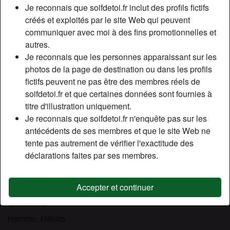
Relation:
Célibataire
Je reconnais que soifdetoi.fr inclut des profils fictifs
Couleur des cheveux:
Rouge
créés et exploités par le site Web qui peuvent
communiquer avec moi à des fins promotionnelles et
Épilé(e):
Oui
autres.
Fumeur(euse):
À l'occasion
Je reconnais que les personnes apparaissant sur les
photos de la page de destination ou dans les profils
Description
person_pin
fictifs peuvent ne pas être des membres réels de
soifdetoi.fr et que certaines données sont fournies à
Je suis une vraie transsexuelle rousse, je rends ma
titre d'illustration uniquement.
couleur de cheveux plus ardente, mais la base reste la
Je reconnais que soifdetoi.fr n'enquête pas sur les
même, je ne fais que tricher un peu mdr !! J’ai créé mon
antécédents de ses membres et que le site Web ne
compte ici sous les conseils d’une copine qui me dit
tente pas autrement de vérifier l'exactitude des
qu’elle a vécue une super expérience ici et qu’elle reçoit
déclarations faites par ses membres.
encore plusieurs messages mêmes des mois après avoir
publié son annonce !!! Alors si c’est de la folie comme ça,
je kiffe déjà !!
Accepter et continuer
Cherche
Homme, Hétéro